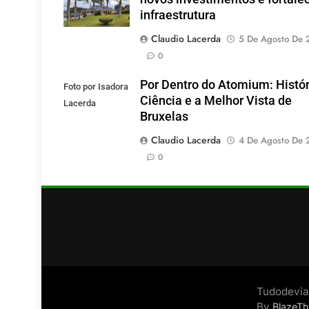
infraestrutura
Claudio Lacerda
5 De Agosto De 
0
Por Dentro do Atomium: Histór
Foto por Isadora
Ciência e a Melhor Vista de
Lacerda
Bruxelas
Claudio Lacerda
4 De Agosto De 
0
Tudodevia
By
BlazeT