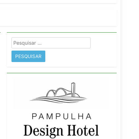
orativo
 Wyndham São Paulo Ibirapuera
Pesquisar
por: