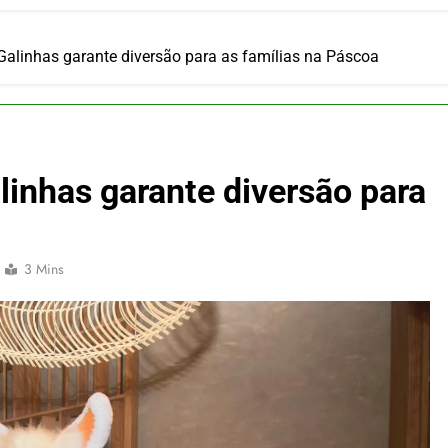
ulsiona recorde de passageiros nos aeroportos da Região Sul
 2026
um Campinas fortalece atuação nos segmentos de lazer e corp
Galinhas garante diversão para as famílias na Páscoa
 2026
om carreira internacional, Marc Balanger assume comando do
 2026
ia 42 rotas na primeira fase de operação do Embraer 195-E2
linhas garante diversão para
 2026
 voos diretos entre Porto Alegre e Montevidéu em dezembro
 2026
3 Mins