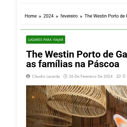
Turismo imp
7 De Agosto De
Hotel Premi
Home
2024
fevereiro
The Westin Porto de 
7 De Agosto De
Executivo c
5 De Agosto De
LUGARES PARA VIAJAR
LATAM anunc
The Westin Porto de Ga
5 De Agosto De
Azul retoma
as famílias na Páscoa
5 De Agosto De
0
Claudio Lacerda
26 De Fevereiro De 2024