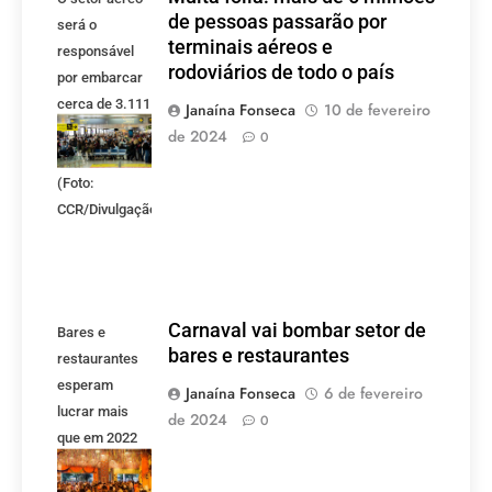
de pessoas passarão por
será o
terminais aéreos e
responsável
rodoviários de todo o país
por embarcar
cerca de 3.111
Janaína Fonseca
10 de fevereiro
milhões de
de 2024
0
passageiros.
(Foto:
CCR/Divulgação)
Carnaval vai bombar setor de
Bares e
bares e restaurantes
restaurantes
esperam
Janaína Fonseca
6 de fevereiro
lucrar mais
de 2024
0
que em 2022
com a Festa
de Momo.