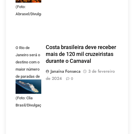
(Foto:
Abrasel/Divulgação)
Costa brasileira deve receber
O Rio de
mais de 120 mil cruzeiristas
Janeiro será o
durante o Carnaval
destino com o
maior número
Janaína Fonseca
3 de fevereiro
de paradas de
de 2024
0
cruzeiros, com
11 no total.
(Foto: Clia
Brasil/Divulgação)