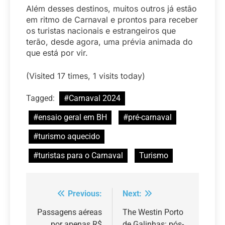
Além desses destinos, muitos outros já estão
em ritmo de Carnaval e prontos para receber
os turistas nacionais e estrangeiros que
terão, desde agora, uma prévia animada do
que está por vir.
(Visited 17 times, 1 visits today)
Tagged:
#Carnaval 2024
#ensaio geral em BH
#pré-carnaval
#turismo aquecido
#turistas para o Carnaval
Turismo
Previous:
Next:
Navegação
de
Passagens aéreas
The Westin Porto
por apenas R$
de Galinhas: pós-