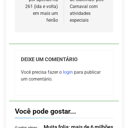
Post
261 (ida e volta)
Carnaval com
em mais um
atividades
feirão
especiais
DEIXE UM COMENTÁRIO
Você precisa fazer o
login
para publicar
um comentário.
Você pode gostar...
Muita folia: mais de 6 milhões
O setor aéreo