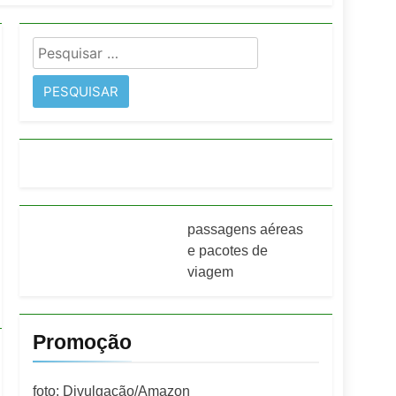
entos e fortalece infraestrutura
Pesquisar
rope
por:
passagens aéreas
e pacotes de
viagem
Promoção
foto: Divulgação/Amazon