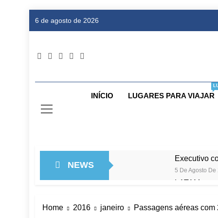
Skip
6 de agosto de 2026
to
content
Dic
Passagens
L
INÍCIO
LUGARES PARA VIAJAR
Executivo c
NEWS
5 De Agosto De
LATAM anunc
5 De Agosto De
Azul retoma
Home
2016
janeiro
Passagens aéreas com 2