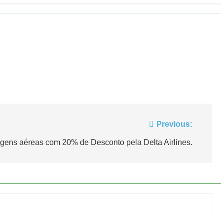
 2026
erra Catarinense: Região do Salto Caveiras atrai novos investim
 2026
pa em Um Só Lugar: Descubra as Atrações do Parque Mini-Eu
 2026
o Atomium: História, Ciência e a Melhor Vista de Bruxelas
 2026
Previous:
gens aéreas com 20% de Desconto pela Delta Airlines.