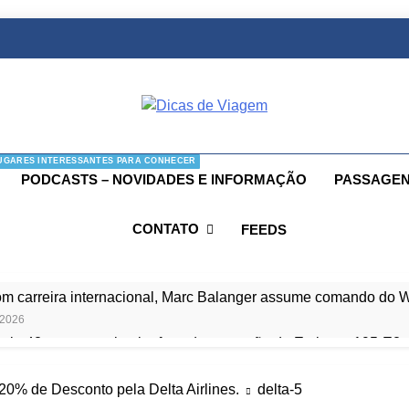
as De Viagem
 Aéreas E Hotéis Em Promocão
UGARES INTERESSANTES PARA CONHECER
PODCASTS – NOVIDADES E INFORMAÇÃO
PASSAGEN
CONTATO
FEEDS
om carreira internacional, Marc Balanger assume comando do
 2026
ia 42 rotas na primeira fase de operação do Embraer 195-E2
 2026
 voos diretos entre Porto Alegre e Montevidéu em dezembro
0% de Desconto pela Delta Airlines.
delta-5