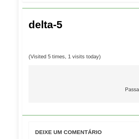
5 De Agosto De
Turismo na S
5 De Agosto De
delta-5
Toda a Euro
4 De Agosto De
Por Dentro d
4 De Agosto De
(Visited 5 times, 1 visits today)
Navegação
de
Passa
Post
DEIXE UM COMENTÁRIO