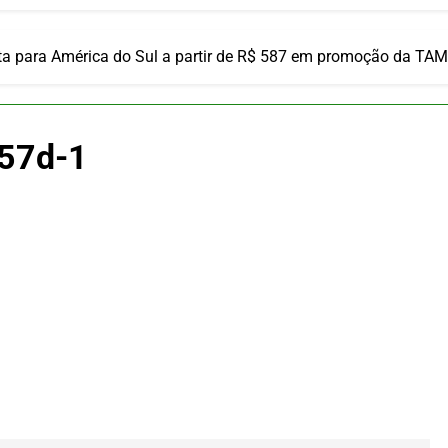
ulsiona recorde de passageiros nos aeroportos da Região Sul
 2026
um Campinas fortalece atuação nos segmentos de lazer e corp
ta para América do Sul a partir de R$ 587 em promoção da TAM
 2026
om carreira internacional, Marc Balanger assume comando do
 2026
57d-1
ia 42 rotas na primeira fase de operação do Embraer 195-E2
 2026
 voos diretos entre Porto Alegre e Montevidéu em dezembro
 2026