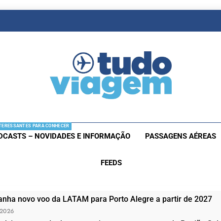
as De Viagem
s Aéreas E Hotéis Em Promocão
TERESSANTES PARA CONHECER
DCASTS – NOVIDADES E INFORMAÇÃO
PASSAGENS AÉREAS
FEEDS
nha novo voo da LATAM para Porto Alegre a partir de 2027
 2026