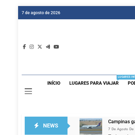
Skip
7 de agosto de 2026
to
content
Dic
Passagen
LUGARES IN
INÍCIO
LUGARES PARA VIAJAR
PO
Campinas ga
NEWS
7 De Agosto De