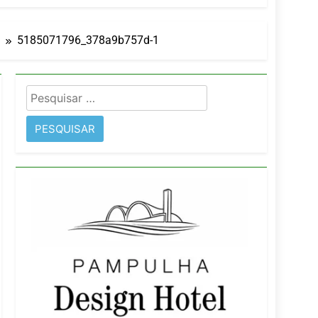
orativo
5185071796_378a9b757d-1
 Wyndham São Paulo Ibirapuera
Pesquisar
por: