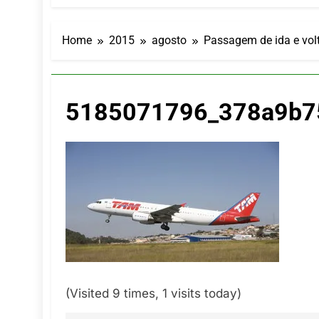
Turismo imp
7 De Agosto De
Hotel Premi
Home
2015
agosto
Passagem de ida e vol
7 De Agosto De
Executivo c
5 De Agosto De
5185071796_378a9b7
LATAM anunc
5 De Agosto De
Azul retoma
5 De Agosto De
(Visited 9 times, 1 visits today)