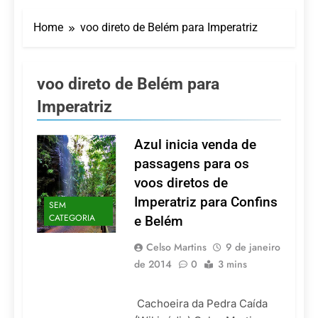
Turismo impulsiona
recorde de passageiros
Home
voo direto de Belém para Imperatriz
nos aeroportos da
7 De Agosto De 2026
Região Sul
Hotel Premium
Campinas fortalece
atuação nos segmentos
voo direto de Belém para
7 De Agosto De 2026
de lazer e corporativo
Executivo com carreira
Imperatriz
internacional, Marc
Balanger assume
5 De Agosto De 2026
comando do Wyndham
Azul inicia venda de
LATAM anuncia 42
São Paulo Ibirapuera
rotas na primeira fase
passagens para os
de operação do
5 De Agosto De 2026
voos diretos de
Embraer 195-E2
Azul retoma voos
Imperatriz para Confins
diretos entre Porto
SEM
Alegre e Montevidéu
CATEGORIA
e Belém
5 De Agosto De 2026
em dezembro
Celso Martins
9 de janeiro
de 2014
0
3 mins
Cachoeira da Pedra Caída