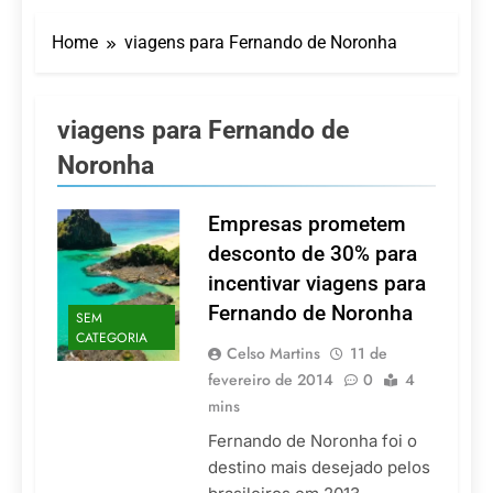
Turismo impulsiona
recorde de passageiros
Home
viagens para Fernando de Noronha
nos aeroportos da
7 De Agosto De 2026
Região Sul
Hotel Premium
Campinas fortalece
atuação nos segmentos
viagens para Fernando de
7 De Agosto De 2026
de lazer e corporativo
Executivo com carreira
Noronha
internacional, Marc
Balanger assume
5 De Agosto De 2026
comando do Wyndham
Empresas prometem
LATAM anuncia 42
São Paulo Ibirapuera
rotas na primeira fase
desconto de 30% para
de operação do
5 De Agosto De 2026
incentivar viagens para
Embraer 195-E2
Azul retoma voos
Fernando de Noronha
diretos entre Porto
SEM
Alegre e Montevidéu
CATEGORIA
5 De Agosto De 2026
Celso Martins
11 de
em dezembro
fevereiro de 2014
0
4
mins
Fernando de Noronha foi o
destino mais desejado pelos