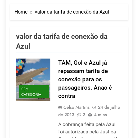
LATAM anuncia 42
São Paulo Ibirapuera
rotas na primeira fase
Home
valor da tarifa de conexão da Azul
de operação do
5 De Agosto De 2026
Embraer 195-E2
Azul retoma voos
diretos entre Porto
Alegre e Montevidéu
valor da tarifa de conexão da
5 De Agosto De 2026
em dezembro
Turismo na Serra
Azul
Catarinense: Região do
Salto Caveiras atrai
5 De Agosto De 2026
novos investimentos e
TAM, Gol e Azul já
Toda a Europa em Um
fortalece infraestrutura
Só Lugar: Descubra as
repassam tarifa de
Atrações do Parque
4 De Agosto De 2026
conexão para os
Mini-Europe
Por Dentro do Atomium:
passageiros. Anac é
História, Ciência e a
SEM
Melhor Vista de
CATEGORIA
contra
4 De Agosto De 2026
Bruxelas
Celso Martins
24 de julho
de 2013
2
4 mins
A cobrança feita pela Azul
foi autorizada pela Justiça