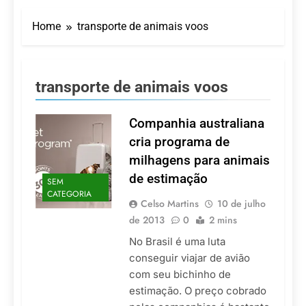
Turismo impulsiona
recorde de passageiros
Home
transporte de animais voos
nos aeroportos da
7 De Agosto De 2026
Região Sul
Hotel Premium
Campinas fortalece
atuação nos segmentos
7 De Agosto De 2026
transporte de animais voos
de lazer e corporativo
Executivo com carreira
internacional, Marc
Balanger assume
Companhia australiana
5 De Agosto De 2026
comando do Wyndham
LATAM anuncia 42
cria programa de
São Paulo Ibirapuera
rotas na primeira fase
milhagens para animais
de operação do
5 De Agosto De 2026
Embraer 195-E2
de estimação
SEM
Azul retoma voos
CATEGORIA
diretos entre Porto
Celso Martins
10 de julho
Alegre e Montevidéu
5 De Agosto De 2026
de 2013
0
2 mins
em dezembro
No Brasil é uma luta
conseguir viajar de avião
com seu bichinho de
estimação. O preço cobrado