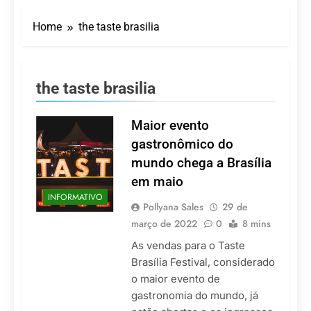
Turismo impulsiona
recorde de passageiros
Home
the taste brasilia
nos aeroportos da
7 De Agosto De 2026
Região Sul
Hotel Premium
Campinas fortalece
atuação nos segmentos
7 De Agosto De 2026
the taste brasilia
de lazer e corporativo
Executivo com carreira
internacional, Marc
Balanger assume
Maior evento
5 De Agosto De 2026
comando do Wyndham
LATAM anuncia 42
gastronômico do
São Paulo Ibirapuera
rotas na primeira fase
mundo chega a Brasília
de operação do
5 De Agosto De 2026
Embraer 195-E2
em maio
Azul retoma voos
INFORMATIVO
diretos entre Porto
Pollyana Sales
29 de
Alegre e Montevidéu
5 De Agosto De 2026
março de 2022
0
8 mins
em dezembro
As vendas para o Taste
Brasília Festival, considerado
o maior evento de
gastronomia do mundo, já