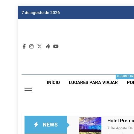
Skip
7 de agosto de 2026
to
content
Dic
Passagen
LUGARES IN
INÍCIO
LUGARES PARA VIAJAR
PO
Hotel Premi
NEWS
7 De Agosto De