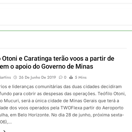
om carreira internacional, Marc Balanger assume comando do
 2026
ia 42 rotas na primeira fase de operação do Embraer 195-E2
 2026
 voos diretos entre Porto Alegre e Montevidéu em dezembro
 2026
erra Catarinense: Região do Salto Caveiras atrai novos invest
 2026
o Otoni e Caratinga terão voos a partir de
pa em Um Só Lugar: Descubra as Atrações do Parque Mini-Eu
sem o apoio do Governo de Minas
 2026
artins
26 De Junho De 2019
0
5 Mins
ios e lideranças comunitárias das duas cidades decidiram
 fundo para cobrir as despesas das operações. Teófilo Otoni,
do Mucuri, será a única cidade de Minas Gerais que terá a
dade dos voos operados pela TWOFlexa partir do Aeroporto
lha, em Belo Horizonte. No dia 28 de junho, próxima sexta-
/06),…
.