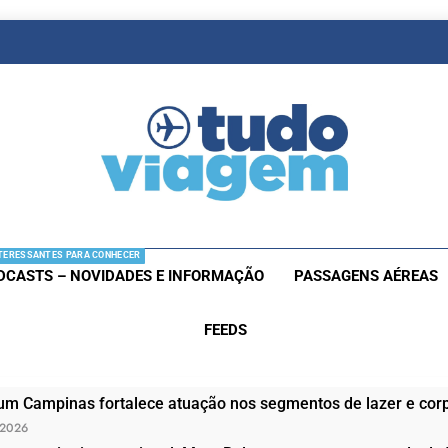
as De Viagem
s Aéreas E Hotéis Em Promocão
TERESSANTES PARA CONHECER
DCASTS – NOVIDADES E INFORMAÇÃO
PASSAGENS AÉREAS
FEEDS
um Campinas fortalece atuação nos segmentos de lazer e corp
 2026