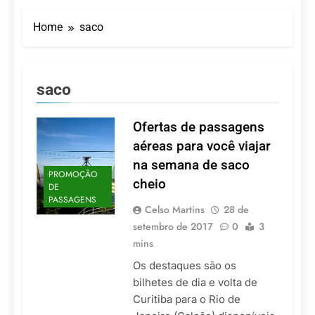
Turismo impulsiona
recorde de passageiros
Home
saco
nos aeroportos da
7 De Agosto De 2026
Região Sul
Hotel Premium
Campinas fortalece
atuação nos segmentos
7 De Agosto De 2026
saco
de lazer e corporativo
Executivo com carreira
internacional, Marc
Balanger assume
Ofertas de passagens
5 De Agosto De 2026
comando do Wyndham
LATAM anuncia 42
aéreas para você viajar
São Paulo Ibirapuera
rotas na primeira fase
na semana de saco
de operação do
5 De Agosto De 2026
PROMOÇÃO
Embraer 195-E2
cheio
DE
Azul retoma voos
PASSAGENS
diretos entre Porto
Celso Martins
28 de
Alegre e Montevidéu
5 De Agosto De 2026
setembro de 2017
0
3
em dezembro
mins
Os destaques são os
bilhetes de dia e volta de
Curitiba para o Rio de