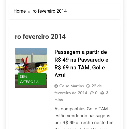
Turismo impulsiona
recorde de passageiros
Home
ro fevereiro 2014
nos aeroportos da
7 De Agosto De 2026
Região Sul
Hotel Premium
Campinas fortalece
atuação nos segmentos
7 De Agosto De 2026
ro fevereiro 2014
de lazer e corporativo
Executivo com carreira
internacional, Marc
Balanger assume
Passagem a partir de
5 De Agosto De 2026
comando do Wyndham
LATAM anuncia 42
R$ 49 na Passaredo e
São Paulo Ibirapuera
rotas na primeira fase
R$ 69 na TAM, Gol e
de operação do
5 De Agosto De 2026
Embraer 195-E2
Azul
SEM
Azul retoma voos
CATEGORIA
diretos entre Porto
Celso Martins
22 de
Alegre e Montevidéu
5 De Agosto De 2026
fevereiro de 2014
0
3
em dezembro
mins
As companhias Gol e TAM
estão vendendo passagens
por R$ 69 o trecho neste fim