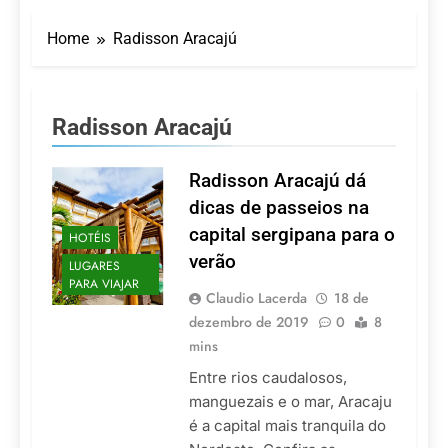
Turismo impulsiona
recorde de passageiros
Home
Radisson Aracajú
nos aeroportos da
7 De Agosto De 2026
Região Sul
Hotel Premium
Campinas fortalece
atuação nos segmentos
7 De Agosto De 2026
Radisson Aracajú
de lazer e corporativo
Executivo com carreira
internacional, Marc
Balanger assume
Radisson Aracajú dá
5 De Agosto De 2026
comando do Wyndham
LATAM anuncia 42
dicas de passeios na
São Paulo Ibirapuera
rotas na primeira fase
capital sergipana para o
HOTÉIS
de operação do
5 De Agosto De 2026
Embraer 195-E2
verão
LUGARES
Azul retoma voos
PARA VIAJAR
diretos entre Porto
Claudio Lacerda
18 de
Alegre e Montevidéu
5 De Agosto De 2026
dezembro de 2019
0
8
em dezembro
mins
Entre rios caudalosos,
manguezais e o mar, Aracaju
é a capital mais tranquila do