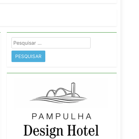
orativo
 Wyndham São Paulo Ibirapuera
Pesquisar
por: