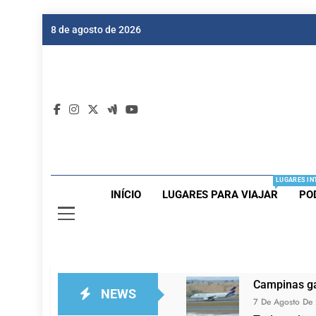
Skip
8 de agosto de 2026
to
content
Dic
Passagen
LUGARES IN
INÍCIO
LUGARES PARA VIAJAR
PO
Campinas ga
NEWS
7 De Agosto De