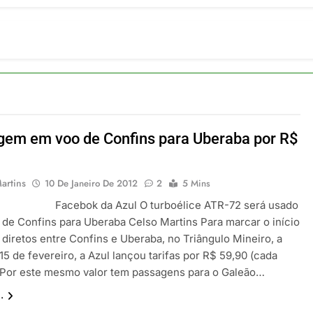
ulsiona recorde de passageiros nos aeroportos da Região Sul
 2026
um Campinas fortalece atuação nos segmentos de lazer e corp
 2026
om carreira internacional, Marc Balanger assume comando do
 2026
ia 42 rotas na primeira fase de operação do Embraer 195-E2
 2026
em em voo de Confins para Uberaba por R$
 voos diretos entre Porto Alegre e Montevidéu em dezembro
 2026
artins
10 De Janeiro De 2012
2
5 Mins
k da Azul O turboélice ATR-72 será usado
 de Confins para Uberaba Celso Martins Para marcar o início
 diretos entre Confins e Uberaba, no Triângulo Mineiro, a
 15 de fevereiro, a Azul lançou tarifas por R$ 59,90 (cada
 Por este mesmo valor tem passagens para o Galeão…
.