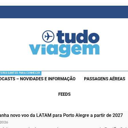
as De Viagem
s Aéreas E Hotéis Em Promocão
TERESSANTES PARA CONHECER
DCASTS – NOVIDADES E INFORMAÇÃO
PASSAGENS AÉREAS
FEEDS
nha novo voo da LATAM para Porto Alegre a partir de 2027
 2026