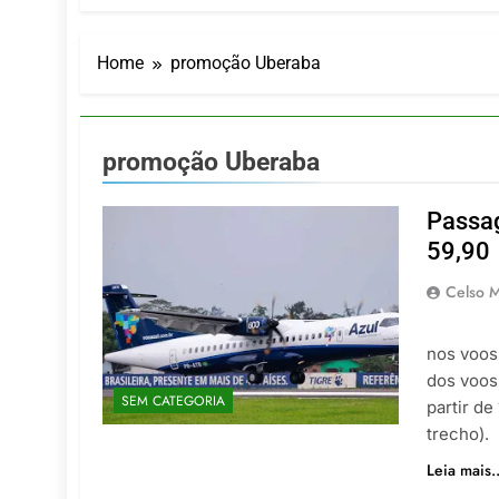
Turismo imp
7 De Agosto De
Hotel Premi
Home
promoção Uberaba
7 De Agosto De
Executivo c
5 De Agosto De
promoção Uberaba
LATAM anunc
5 De Agosto De
Passag
Azul retoma
59,90
5 De Agosto De
Celso M
Facebo
nos voos
dos voos
SEM CATEGORIA
partir de
trecho).
Leia mais..