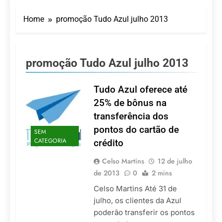
Turismo impulsiona
recorde de passageiros
Home
promoção Tudo Azul julho 2013
nos aeroportos da
7 De Agosto De 2026
Região Sul
Hotel Premium
Campinas fortalece
atuação nos segmentos
7 De Agosto De 2026
promoção Tudo Azul julho 2013
de lazer e corporativo
Executivo com carreira
internacional, Marc
Balanger assume
Tudo Azul oferece até
5 De Agosto De 2026
comando do Wyndham
LATAM anuncia 42
25% de bônus na
São Paulo Ibirapuera
rotas na primeira fase
transferência dos
de operação do
5 De Agosto De 2026
Embraer 195-E2
pontos do cartão de
SEM
Azul retoma voos
CATEGORIA
crédito
diretos entre Porto
Alegre e Montevidéu
5 De Agosto De 2026
em dezembro
Celso Martins
12 de julho
de 2013
0
2 mins
Celso Martins Até 31 de
julho, os clientes da Azul
poderão transferir os pontos