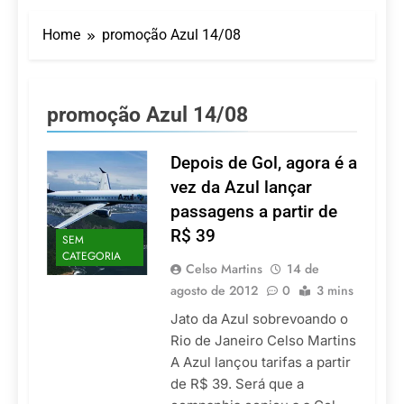
Turismo impulsiona
recorde de passageiros
Home
promoção Azul 14/08
nos aeroportos da
7 De Agosto De 2026
Região Sul
Hotel Premium
Campinas fortalece
atuação nos segmentos
7 De Agosto De 2026
promoção Azul 14/08
de lazer e corporativo
Executivo com carreira
internacional, Marc
Balanger assume
Depois de Gol, agora é a
5 De Agosto De 2026
comando do Wyndham
LATAM anuncia 42
vez da Azul lançar
São Paulo Ibirapuera
rotas na primeira fase
passagens a partir de
de operação do
5 De Agosto De 2026
Embraer 195-E2
R$ 39
SEM
Azul retoma voos
CATEGORIA
diretos entre Porto
Celso Martins
14 de
Alegre e Montevidéu
5 De Agosto De 2026
agosto de 2012
0
3 mins
em dezembro
Jato da Azul sobrevoando o
Rio de Janeiro Celso Martins
A Azul lançou tarifas a partir
de R$ 39. Será que a