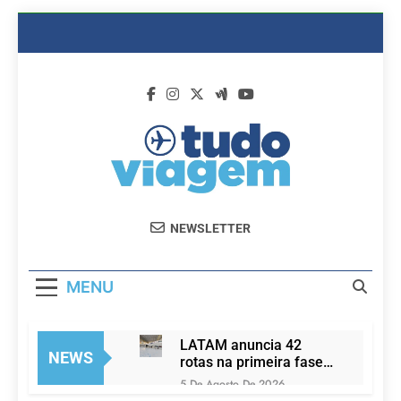
Skip
to
content
Dicas De
Passagens Aéreas E Hotéis Em
NEWSLETTER
Viagem
Promocão
MENU
LATAM anuncia 42
NEWS
rotas na primeira fase
de operação do
5 De Agosto De 2026
Embraer 195-E2