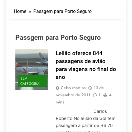
LATAM anuncia 42
São Paulo Ibirapuera
rotas na primeira fase
Home
Passgem para Porto Seguro
de operação do
5 De Agosto De 2026
Embraer 195-E2
Azul retoma voos
diretos entre Porto
Alegre e Montevidéu
5 De Agosto De 2026
Passgem para Porto Seguro
em dezembro
Turismo na Serra
Catarinense: Região do
Salto Caveiras atrai
Leilão oferece 844
5 De Agosto De 2026
novos investimentos e
Toda a Europa em Um
passagens de avião
fortalece infraestrutura
Só Lugar: Descubra as
para viagens no final do
Atrações do Parque
4 De Agosto De 2026
Mini-Europe
ano
SEM
Por Dentro do Atomium:
CATEGORIA
História, Ciência e a
Celso Martins
13 de
Melhor Vista de
4 De Agosto De 2026
novembro de 2011
1
4
Bruxelas
mins
Carlos
Roberto No leilão da Gol tem
passagem a partir de R$ 70