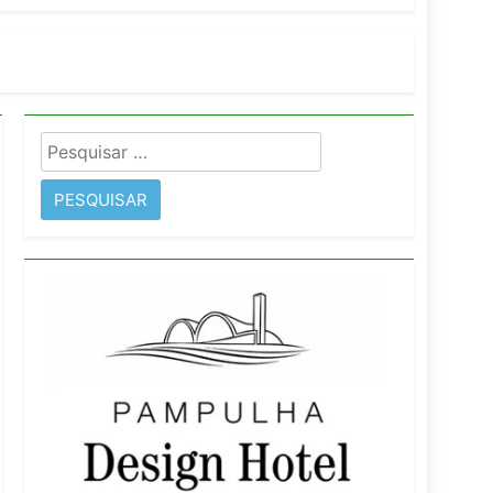
imentos e fortalece infraestrutura
Pesquisar
rope
por: