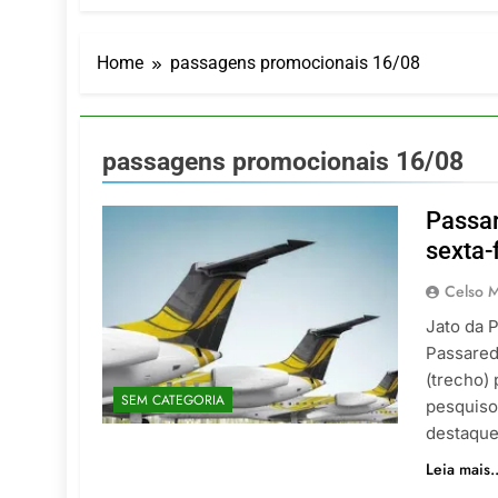
LATAM anunc
5 De Agosto De
Azul retoma
Home
passagens promocionais 16/08
5 De Agosto De
Turismo na S
5 De Agosto De
passagens promocionais 16/08
Toda a Euro
4 De Agosto De
Passar
Por Dentro d
sexta-
4 De Agosto De
Celso M
Jato da 
Passaredo
(trecho)
SEM CATEGORIA
pesquiso
destaque
Leia mais..