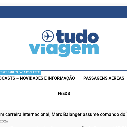
as De Viagem
s Aéreas E Hotéis Em Promocão
TERESSANTES PARA CONHECER
DCASTS – NOVIDADES E INFORMAÇÃO
PASSAGENS AÉREAS
FEEDS
om carreira internacional, Marc Balanger assume comando do
 2026