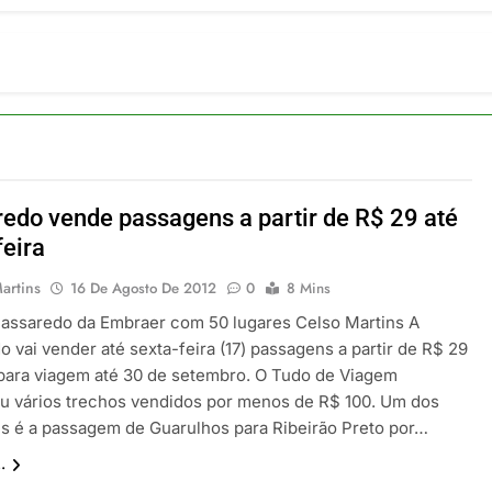
ia 42 rotas na primeira fase de operação do Embraer 195-E2
 2026
 voos diretos entre Porto Alegre e Montevidéu em dezembro
 2026
erra Catarinense: Região do Salto Caveiras atrai novos invest
 2026
pa em Um Só Lugar: Descubra as Atrações do Parque Mini-Eu
 2026
edo vende passagens a partir de R$ 29 até
o Atomium: História, Ciência e a Melhor Vista de Bruxelas
feira
 2026
artins
16 De Agosto De 2012
0
8 Mins
Passaredo da Embraer com 50 lugares Celso Martins A
 vai vender até sexta-feira (17) passagens a partir de R$ 29
 para viagem até 30 de setembro. O Tudo de Viagem
u vários trechos vendidos por menos de R$ 100. Um dos
s é a passagem de Guarulhos para Ribeirão Preto por…
.