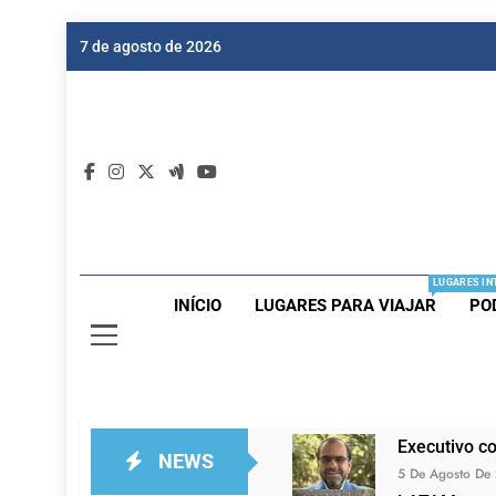
Skip
7 de agosto de 2026
to
content
Dic
Passagen
LUGARES IN
INÍCIO
LUGARES PARA VIAJAR
PO
Executivo c
NEWS
5 De Agosto De