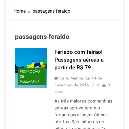
Turismo impulsiona
recorde de passageiros
Home
passagens feraido
nos aeroportos da
7 De Agosto De 2026
Região Sul
Hotel Premium
Campinas fortalece
atuação nos segmentos
7 De Agosto De 2026
passagens feraido
de lazer e corporativo
Executivo com carreira
internacional, Marc
Balanger assume
Feriado com feirão!
5 De Agosto De 2026
comando do Wyndham
LATAM anuncia 42
Passagens aéreas a
São Paulo Ibirapuera
rotas na primeira fase
partir de R$ 79
de operação do
5 De Agosto De 2026
PROMOÇÃO
Embraer 195-E2
DE
Azul retoma voos
Celso Martins
14 de
PASSAGENS
diretos entre Porto
novembro de 2016
0
3
Alegre e Montevidéu
5 De Agosto De 2026
mins
em dezembro
As três maiores companhias
aéreas aproveitaram o
feriado para lançar ótimas
ofertas. São milhares de
bilhetes promocionais As