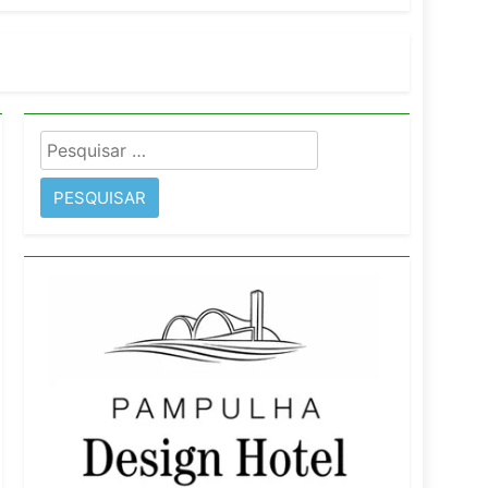
imentos e fortalece infraestrutura
Pesquisar
rope
por: