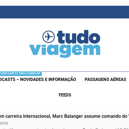
as De Viagem
s Aéreas E Hotéis Em Promocão
TERESSANTES PARA CONHECER
DCASTS – NOVIDADES E INFORMAÇÃO
PASSAGENS AÉREAS
FEEDS
om carreira internacional, Marc Balanger assume comando do
 2026