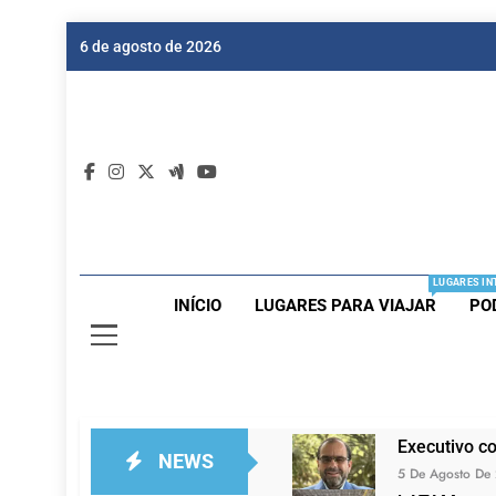
Skip
6 de agosto de 2026
to
content
Dic
Passagen
LUGARES IN
INÍCIO
LUGARES PARA VIAJAR
PO
Executivo c
NEWS
5 De Agosto De