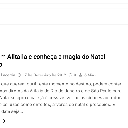
ia 42 rotas na primeira fase de operação do Embraer 195-E2
 2026
 voos diretos entre Porto Alegre e Montevidéu em dezembro
 2026
erra Catarinense: Região do Salto Caveiras atrai novos invest
 2026
pa em Um Só Lugar: Descubra as Atrações do Parque Mini-Eu
 2026
m Alitalia e conheça a magia do Natal
o Atomium: História, Ciência e a Melhor Vista de Bruxelas
o
 2026
 Lacerda
17 De Dezembro De 2019
0
6 Mins
s que querem curtir este momento no destino, podem contar
os diretos da Alitalia do Rio de Janeiro e de São Paulo para
atal se aproxima e já é possível ver pelas cidades ao redor
 as luzes como enfeites, árvores de natal e presépios. E
 data seja…
.