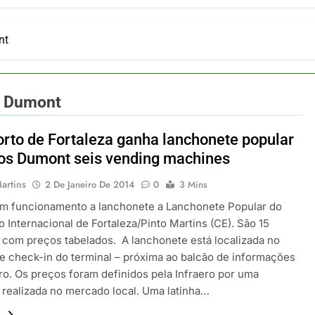
ia 42 rotas na primeira fase de operação do Embraer 195-E2
 2026
 voos diretos entre Porto Alegre e Montevidéu em dezembro
nt
 2026
erra Catarinense: Região do Salto Caveiras atrai novos invest
 2026
s Dumont
pa em Um Só Lugar: Descubra as Atrações do Parque Mini-Eu
 2026
rto de Fortaleza ganha lanchonete popular
o Atomium: História, Ciência e a Melhor Vista de Bruxelas
os Dumont seis vending machines
 2026
artins
2 De Janeiro De 2014
0
3 Mins
em funcionamento a lanchonete a Lanchonete Popular do
 Internacional de Fortaleza/Pinto Martins (CE). São 15
 com preços tabelados. A lanchonete está localizada no
e check-in do terminal – próxima ao balcão de informações
ero. Os preços foram definidos pela Infraero por uma
 realizada no mercado local. Uma latinha…
.