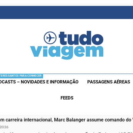
as De Viagem
s Aéreas E Hotéis Em Promocão
TERESSANTES PARA CONHECER
DCASTS – NOVIDADES E INFORMAÇÃO
PASSAGENS AÉREAS
FEEDS
om carreira internacional, Marc Balanger assume comando do
 2026