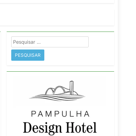
imentos e fortalece infraestrutura
Pesquisar
rope
por: