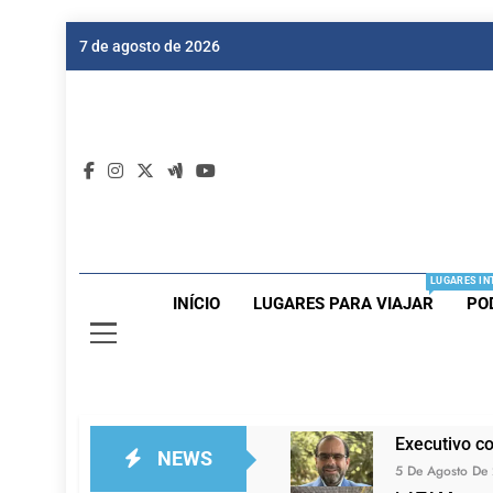
Skip
7 de agosto de 2026
to
content
Dic
Passagen
LUGARES IN
INÍCIO
LUGARES PARA VIAJAR
PO
Executivo c
NEWS
5 De Agosto De