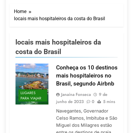
Turismo impulsiona
recorde de passageiros
Home
nos aeroportos da
7 De Agosto De 2026
Região Sul
locais mais hospitaleiros da costa do Brasil
Hotel Premium
Campinas fortalece
atuação nos segmentos
7 De Agosto De 2026
de lazer e corporativo
Executivo com carreira
locais mais hospitaleiros da
internacional, Marc
costa do Brasil
Balanger assume
5 De Agosto De 2026
comando do Wyndham
LATAM anuncia 42
São Paulo Ibirapuera
rotas na primeira fase
Conheça os 10 destinos
de operação do
5 De Agosto De 2026
mais hospitaleiros no
Embraer 195-E2
Azul retoma voos
Brasil, segundo Airbnb
diretos entre Porto
Alegre e Montevidéu
5 De Agosto De 2026
LUGARES
Janaína Fonseca
9 de
em dezembro
PARA VIAJAR
junho de 2023
0
5 mins
Navegantes, Governador
Celso Ramos, Imbituba e São
Miguel dos Milagres estão
entre os destinos de praia