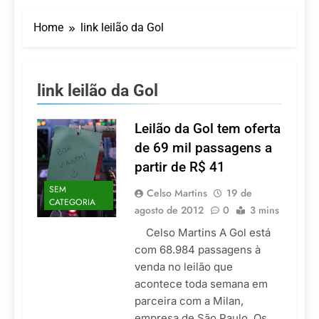
Turismo impulsiona
recorde de passageiros
Home
link leilão da Gol
nos aeroportos da
7 De Agosto De 2026
Região Sul
Hotel Premium
Campinas fortalece
atuação nos segmentos
7 De Agosto De 2026
link leilão da Gol
de lazer e corporativo
Executivo com carreira
internacional, Marc
Balanger assume
Leilão da Gol tem oferta
5 De Agosto De 2026
comando do Wyndham
LATAM anuncia 42
de 69 mil passagens a
São Paulo Ibirapuera
rotas na primeira fase
partir de R$ 41
de operação do
5 De Agosto De 2026
Embraer 195-E2
SEM
Azul retoma voos
Celso Martins
19 de
CATEGORIA
diretos entre Porto
agosto de 2012
0
3 mins
Alegre e Montevidéu
5 De Agosto De 2026
em dezembro
Celso Martins A Gol está
com 68.984 passagens à
venda no leilão que
acontece toda semana em
parceira com a Milan,
empresa de São Paulo. Os