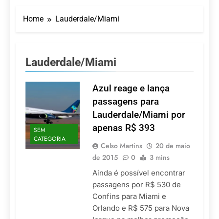
LATAM anuncia 42
São Paulo Ibirapuera
rotas na primeira fase
Home
Lauderdale/Miami
de operação do
5 De Agosto De 2026
Embraer 195-E2
Azul retoma voos
diretos entre Porto
Alegre e Montevidéu
5 De Agosto De 2026
Lauderdale/Miami
em dezembro
Turismo na Serra
Catarinense: Região do
Salto Caveiras atrai
Azul reage e lança
5 De Agosto De 2026
novos investimentos e
Toda a Europa em Um
passagens para
fortalece infraestrutura
Só Lugar: Descubra as
Lauderdale/Miami por
Atrações do Parque
4 De Agosto De 2026
Mini-Europe
apenas R$ 393
SEM
Por Dentro do Atomium:
CATEGORIA
História, Ciência e a
Celso Martins
20 de maio
Melhor Vista de
4 De Agosto De 2026
de 2015
0
3 mins
Bruxelas
Ainda é possível encontrar
passagens por R$ 530 de
Confins para Miami e
Orlando e R$ 575 para Nova