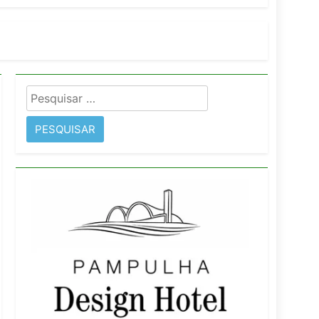
orativo
 Wyndham São Paulo Ibirapuera
Pesquisar
por: