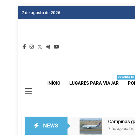
Skip
7 de agosto de 2026
to
content
Dic
Passagen
LUGARES IN
INÍCIO
LUGARES PARA VIAJAR
PO
Campinas ga
NEWS
7 De Agosto De