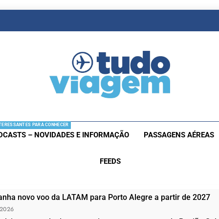
as De Viagem
s Aéreas E Hotéis Em Promocão
TERESSANTES PARA CONHECER
DCASTS – NOVIDADES E INFORMAÇÃO
PASSAGENS AÉREAS
FEEDS
nha novo voo da LATAM para Porto Alegre a partir de 2027
 2026