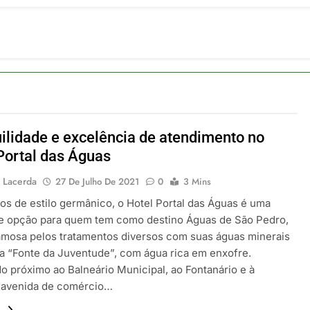
ulsiona recorde de passageiros nos aeroportos da Região Sul
 2026
um Campinas fortalece atuação nos segmentos de lazer e corp
 2026
om carreira internacional, Marc Balanger assume comando do
 2026
ia 42 rotas na primeira fase de operação do Embraer 195-E2
 2026
ilidade e excelência de atendimento no
 voos diretos entre Porto Alegre e Montevidéu em dezembro
Portal das Águas
 2026
 Lacerda
27 De Julho De 2021
0
3 Mins
os de estilo germânico, o Hotel Portal das Águas é uma
e opção para quem tem como destino Águas de São Pedro,
amosa pelos tratamentos diversos com suas águas minerais
ua “Fonte da Juventude”, com água rica em enxofre.
do próximo ao Balneário Municipal, ao Fontanário e à
l avenida de comércio…
.