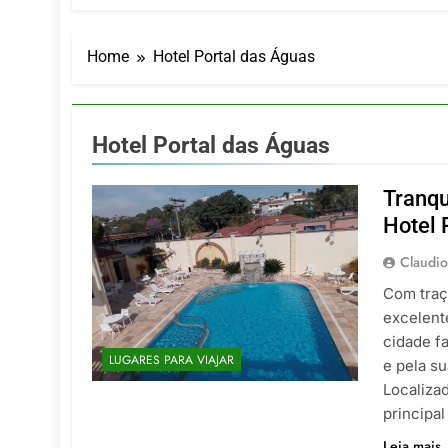
Turismo imp
7 De Agosto De
Hotel Premi
Home
Hotel Portal das Águas
7 De Agosto De
Executivo c
5 De Agosto De
Hotel Portal das Águas
LATAM anunc
5 De Agosto De
Tranqu
Azul retoma
Hotel 
5 De Agosto De
Claudio
Com traç
excelent
cidade f
LUGARES PARA VIAJAR
e pela s
Localiza
principa
Leia mais..