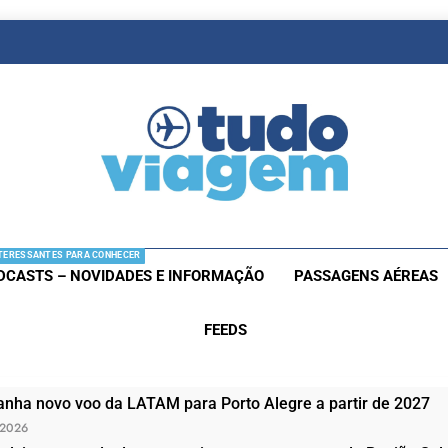
as De Viagem
s Aéreas E Hotéis Em Promocão
TERESSANTES PARA CONHECER
DCASTS – NOVIDADES E INFORMAÇÃO
PASSAGENS AÉREAS
FEEDS
nha novo voo da LATAM para Porto Alegre a partir de 2027
 2026