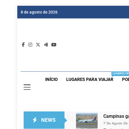
Skip
8 de agosto de 2026
to
content
Dic
Passagen
LUGARES IN
INÍCIO
LUGARES PARA VIAJAR
PO
Campinas ga
NEWS
7 De Agosto De