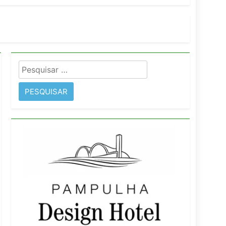
orativo
 Wyndham São Paulo Ibirapuera
Pesquisar
por: