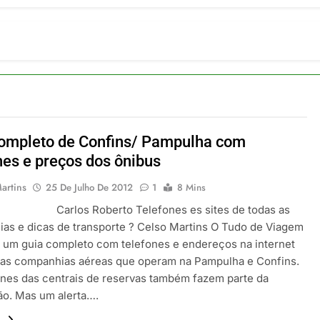
ulsiona recorde de passageiros nos aeroportos da Região Sul
 2026
um Campinas fortalece atuação nos segmentos de lazer e corp
 2026
om carreira internacional, Marc Balanger assume comando do
 2026
ia 42 rotas na primeira fase de operação do Embraer 195-E2
 2026
ompleto de Confins/ Pampulha com
 voos diretos entre Porto Alegre e Montevidéu em dezembro
nes e preços dos ônibus
 2026
artins
25 De Julho De 2012
1
8 Mins
 Roberto Telefones es sites de todas as
as e dicas de transporte ? Celso Martins O Tudo de Viagem
 um guia completo com telefones e endereços na internet
 as companhias aéreas que operam na Pampulha e Confins.
ones das centrais de reservas também fazem parte da
ão. Mas um alerta….
.