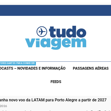
as De Viagem
s Aéreas E Hotéis Em Promocão
TERESSANTES PARA CONHECER
DCASTS – NOVIDADES E INFORMAÇÃO
PASSAGENS AÉREAS
FEEDS
nha novo voo da LATAM para Porto Alegre a partir de 2027
 2026