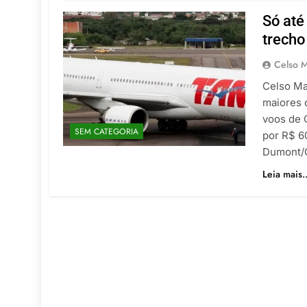
Só até
trech
Celso M
Celso Ma
maiores 
voos de 
SEM CATEGORIA
por R$ 6
Dumont/C
Leia mais..