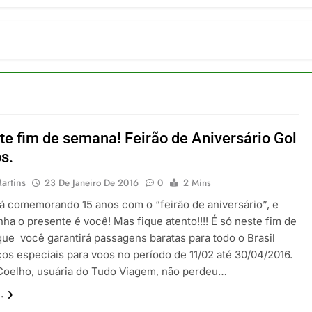
ulsiona recorde de passageiros nos aeroportos da Região Sul
 2026
um Campinas fortalece atuação nos segmentos de lazer e corp
 2026
om carreira internacional, Marc Balanger assume comando do
 2026
ia 42 rotas na primeira fase de operação do Embraer 195-E2
 2026
te fim de semana! Feirão de Aniversário Gol
 voos diretos entre Porto Alegre e Montevidéu em dezembro
s.
 2026
artins
23 De Janeiro De 2016
0
2 Mins
tá comemorando 15 anos com o “feirão de aniversário”, e
ha o presente é você! Mas fique atento!!!! É só neste fim de
ue você garantirá passagens baratas para todo o Brasil
os especiais para voos no período de 11/02 até 30/04/2016.
Coelho, usuária do Tudo Viagem, não perdeu…
.