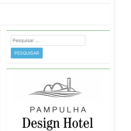
orativo
 Wyndham São Paulo Ibirapuera
Pesquisar
por: