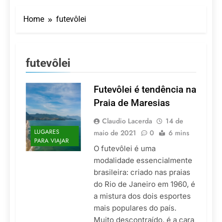
Turismo impulsiona
recorde de passageiros
Home
futevôlei
nos aeroportos da
7 De Agosto De 2026
Região Sul
Hotel Premium
Campinas fortalece
atuação nos segmentos
7 De Agosto De 2026
futevôlei
de lazer e corporativo
Executivo com carreira
internacional, Marc
Balanger assume
Futevôlei é tendência na
5 De Agosto De 2026
comando do Wyndham
LATAM anuncia 42
Praia de Maresias
São Paulo Ibirapuera
rotas na primeira fase
de operação do
Claudio Lacerda
14 de
5 De Agosto De 2026
Embraer 195-E2
LUGARES
maio de 2021
Azul retoma voos
0
6 mins
PARA VIAJAR
diretos entre Porto
O futevôlei é uma
Alegre e Montevidéu
5 De Agosto De 2026
modalidade essencialmente
em dezembro
brasileira: criado nas praias
do Rio de Janeiro em 1960, é
a mistura dos dois esportes
mais populares do país.
Muito descontraído, é a cara