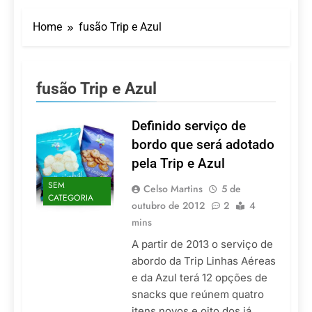
Executivo com carreira
internacional, Marc
Home
fusão Trip e Azul
Balanger assume
5 De Agosto De 2026
comando do Wyndham
LATAM anuncia 42
São Paulo Ibirapuera
rotas na primeira fase
de operação do
5 De Agosto De 2026
fusão Trip e Azul
Embraer 195-E2
Azul retoma voos
diretos entre Porto
Alegre e Montevidéu
Definido serviço de
5 De Agosto De 2026
em dezembro
Turismo na Serra
bordo que será adotado
Catarinense: Região do
pela Trip e Azul
Salto Caveiras atrai
5 De Agosto De 2026
novos investimentos e
SEM
Toda a Europa em Um
Celso Martins
5 de
fortalece infraestrutura
CATEGORIA
Só Lugar: Descubra as
outubro de 2012
2
4
Atrações do Parque
4 De Agosto De 2026
mins
Mini-Europe
A partir de 2013 o serviço de
abordo da Trip Linhas Aéreas
e da Azul terá 12 opções de
snacks que reúnem quatro
itens novos e oito dos já