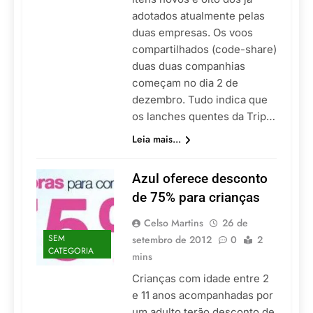
adotados atualmente pelas
duas empresas. Os voos
compartilhados (code-share)
duas duas companhias
começam no dia 2 de
dezembro. Tudo indica que
os lanches quentes da Trip…
Leia mais...
Azul oferece desconto
de 75% para crianças
Celso Martins
26 de
SEM
setembro de 2012
0
2
CATEGORIA
mins
Crianças com idade entre 2
e 11 anos acompanhadas por
um adulto terão desconto de