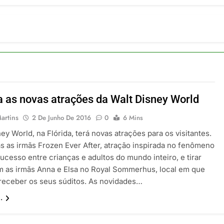
ia 42 rotas na primeira fase de operação do Embraer 195-E2
 2026
 voos diretos entre Porto Alegre e Montevidéu em dezembro
 2026
erra Catarinense: Região do Salto Caveiras atrai novos invest
 2026
pa em Um Só Lugar: Descubra as Atrações do Parque Mini-Eu
 2026
a as novas atrações da Walt Disney World
o Atomium: História, Ciência e a Melhor Vista de Bruxelas
 2026
artins
2 De Junho De 2016
0
6 Mins
ey World, na Flórida, terá novas atrações para os visitantes.
s as irmãs Frozen Ever After, atração inspirada no fenômeno
ucesso entre crianças e adultos do mundo inteiro, e tirar
m as irmãs Anna e Elsa no Royal Sommerhus, local em que
 receber os seus súditos. As novidades…
.