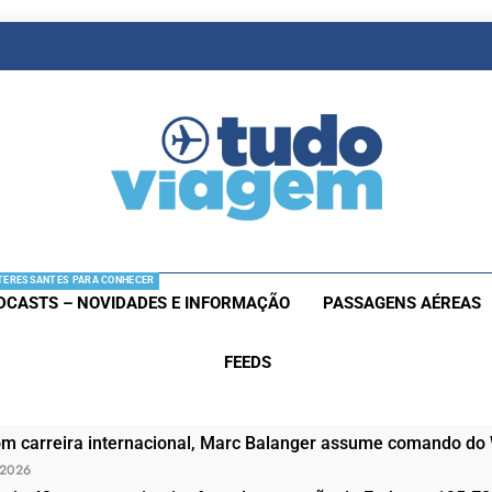
as De Viagem
s Aéreas E Hotéis Em Promocão
TERESSANTES PARA CONHECER
DCASTS – NOVIDADES E INFORMAÇÃO
PASSAGENS AÉREAS
FEEDS
om carreira internacional, Marc Balanger assume comando do
 2026