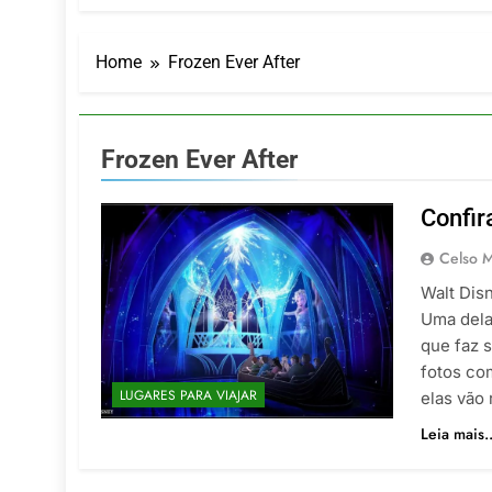
LATAM anunc
5 De Agosto De
Azul retoma
Home
Frozen Ever After
5 De Agosto De
Turismo na S
5 De Agosto De
Frozen Ever After
Toda a Euro
4 De Agosto De
Confir
Por Dentro d
4 De Agosto De
Celso M
Walt Disn
Uma dela
que faz s
fotos co
LUGARES PARA VIAJAR
elas vão
Leia mais..