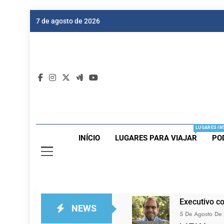
Skip
7 de agosto de 2026
to
content
Dic
Passagen
LUGARES IN
INÍCIO
LUGARES PARA VIAJAR
PO
Executivo c
NEWS
5 De Agosto De