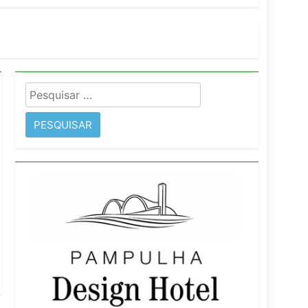
imentos e fortalece infraestrutura
Pesquisar
rope
por: