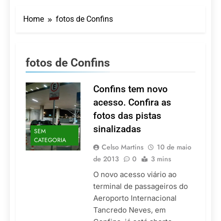
Turismo impulsiona
recorde de passageiros
Home
fotos de Confins
nos aeroportos da
7 De Agosto De 2026
Região Sul
Hotel Premium
Campinas fortalece
atuação nos segmentos
7 De Agosto De 2026
fotos de Confins
de lazer e corporativo
Executivo com carreira
internacional, Marc
Balanger assume
Confins tem novo
5 De Agosto De 2026
comando do Wyndham
LATAM anuncia 42
acesso. Confira as
São Paulo Ibirapuera
rotas na primeira fase
fotos das pistas
de operação do
5 De Agosto De 2026
Embraer 195-E2
sinalizadas
SEM
Azul retoma voos
CATEGORIA
diretos entre Porto
Celso Martins
10 de maio
Alegre e Montevidéu
5 De Agosto De 2026
de 2013
0
3 mins
em dezembro
O novo acesso viário ao
terminal de passageiros do
Aeroporto Internacional
Tancredo Neves, em