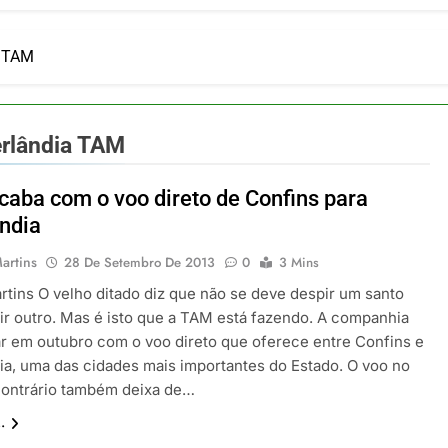
ia 42 rotas na primeira fase de operação do Embraer 195-E2
 2026
 voos diretos entre Porto Alegre e Montevidéu em dezembro
a TAM
 2026
erra Catarinense: Região do Salto Caveiras atrai novos invest
 2026
erlândia TAM
pa em Um Só Lugar: Descubra as Atrações do Parque Mini-Eu
 2026
aba com o voo direto de Confins para
o Atomium: História, Ciência e a Melhor Vista de Bruxelas
ndia
 2026
artins
28 De Setembro De 2013
0
3 Mins
rtins O velho ditado diz que não se deve despir um santo
tir outro. Mas é isto que a TAM está fazendo. A companhia
ar em outubro com o voo direto que oferece entre Confins e
ia, uma das cidades mais importantes do Estado. O voo no
contrário também deixa de…
.