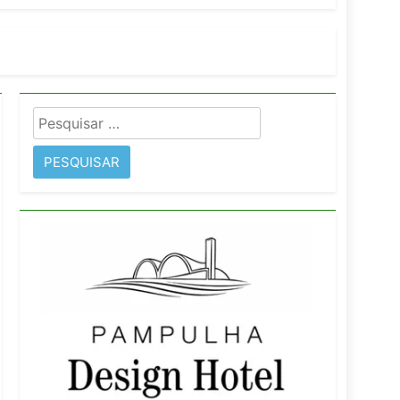
imentos e fortalece infraestrutura
Pesquisar
rope
por: