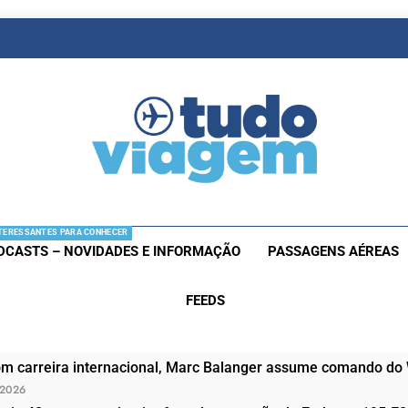
as De Viagem
s Aéreas E Hotéis Em Promocão
TERESSANTES PARA CONHECER
DCASTS – NOVIDADES E INFORMAÇÃO
PASSAGENS AÉREAS
FEEDS
om carreira internacional, Marc Balanger assume comando do
 2026