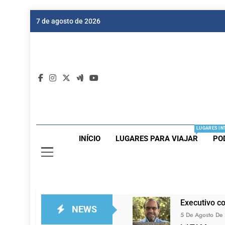
Skip
7 de agosto de 2026
to
content
Dic
Passagen
LUGARES IN
INÍCIO
LUGARES PARA VIAJAR
PO
Executivo c
NEWS
5 De Agosto De