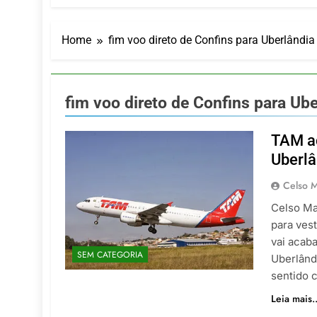
LATAM anunc
5 De Agosto De
Azul retoma
Home
fim voo direto de Confins para Uberlândi
5 De Agosto De
Turismo na S
5 De Agosto De
fim voo direto de Confins para Ub
Toda a Euro
4 De Agosto De
TAM ac
Por Dentro d
Uberlâ
4 De Agosto De
Celso M
Celso Ma
para ves
vai acab
SEM CATEGORIA
Uberlând
sentido 
Leia mais..