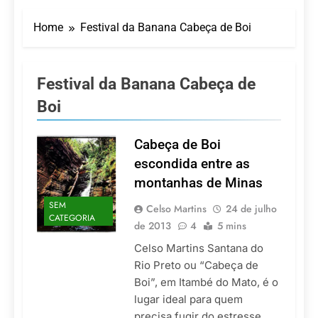
Turismo impulsiona
recorde de passageiros
Home
Festival da Banana Cabeça de Boi
nos aeroportos da
7 De Agosto De 2026
Região Sul
Hotel Premium
Campinas fortalece
atuação nos segmentos
Festival da Banana Cabeça de
7 De Agosto De 2026
de lazer e corporativo
Executivo com carreira
Boi
internacional, Marc
Balanger assume
5 De Agosto De 2026
comando do Wyndham
Cabeça de Boi
LATAM anuncia 42
São Paulo Ibirapuera
rotas na primeira fase
escondida entre as
de operação do
5 De Agosto De 2026
montanhas de Minas
Embraer 195-E2
Azul retoma voos
diretos entre Porto
SEM
Celso Martins
24 de julho
Alegre e Montevidéu
CATEGORIA
5 De Agosto De 2026
de 2013
4
5 mins
em dezembro
Celso Martins Santana do
Rio Preto ou “Cabeça de
Boi”, em Itambé do Mato, é o
lugar ideal para quem
precisa fugir do estresse