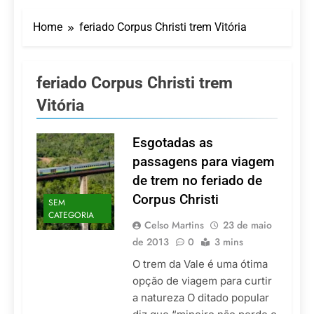
Turismo impulsiona
recorde de passageiros
Home
feriado Corpus Christi trem Vitória
nos aeroportos da
7 De Agosto De 2026
Região Sul
Hotel Premium
Campinas fortalece
atuação nos segmentos
feriado Corpus Christi trem
7 De Agosto De 2026
de lazer e corporativo
Executivo com carreira
Vitória
internacional, Marc
Balanger assume
5 De Agosto De 2026
comando do Wyndham
Esgotadas as
LATAM anuncia 42
São Paulo Ibirapuera
rotas na primeira fase
passagens para viagem
de operação do
5 De Agosto De 2026
de trem no feriado de
Embraer 195-E2
Azul retoma voos
Corpus Christi
diretos entre Porto
SEM
Alegre e Montevidéu
CATEGORIA
5 De Agosto De 2026
Celso Martins
23 de maio
em dezembro
de 2013
0
3 mins
O trem da Vale é uma ótima
opção de viagem para curtir
a natureza O ditado popular