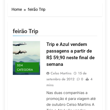
Turismo impulsiona
recorde de passageiros
Home
feirão Trip
nos aeroportos da
7 De Agosto De 2026
Região Sul
Hotel Premium
Campinas fortalece
atuação nos segmentos
7 De Agosto De 2026
feirão Trip
de lazer e corporativo
Executivo com carreira
internacional, Marc
Balanger assume
Trip e Azul vendem
5 De Agosto De 2026
comando do Wyndham
LATAM anuncia 42
passagens a partir de
São Paulo Ibirapuera
rotas na primeira fase
R$ 59,90 neste final de
de operação do
5 De Agosto De 2026
Embraer 195-E2
semana
SEM
Azul retoma voos
CATEGORIA
diretos entre Porto
Celso Martins
15 de
Alegre e Montevidéu
5 De Agosto De 2026
setembro de 2012
0
4
em dezembro
mins
Nas duas companhias a
promoção é para viagem até
de outubro Celso Martins A