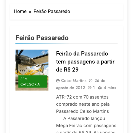
Turismo impulsiona
recorde de passageiros
Home
Feirão Passaredo
nos aeroportos da
7 De Agosto De 2026
Região Sul
Hotel Premium
Campinas fortalece
atuação nos segmentos
7 De Agosto De 2026
Feirão Passaredo
de lazer e corporativo
Executivo com carreira
internacional, Marc
Balanger assume
Feirão da Passaredo
5 De Agosto De 2026
comando do Wyndham
LATAM anuncia 42
tem passagens a partir
São Paulo Ibirapuera
rotas na primeira fase
de R$ 29
de operação do
5 De Agosto De 2026
Embraer 195-E2
SEM
Azul retoma voos
Celso Martins
26 de
CATEGORIA
diretos entre Porto
agosto de 2012
1
4 mins
Alegre e Montevidéu
5 De Agosto De 2026
em dezembro
ATR-72 com 70 assentos
comprado neste ano pela
Passaredo Celso Martins
A Passaredo lançou
Mega Feirão com passagens
a partir de R$ 29. As vendas