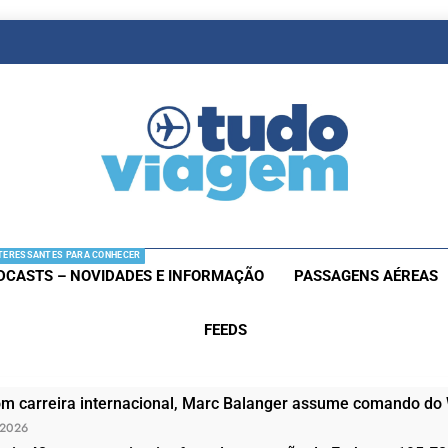
as De Viagem
s Aéreas E Hotéis Em Promocão
TERESSANTES PARA CONHECER
DCASTS – NOVIDADES E INFORMAÇÃO
PASSAGENS AÉREAS
FEEDS
om carreira internacional, Marc Balanger assume comando do
 2026