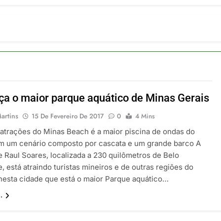
ia 42 rotas na primeira fase de operação do Embraer 195-E2
 2026
 voos diretos entre Porto Alegre e Montevidéu em dezembro
 2026
erra Catarinense: Região do Salto Caveiras atrai novos invest
 2026
pa em Um Só Lugar: Descubra as Atrações do Parque Mini-Eu
 2026
a o maior parque aquático de Minas Gerais
o Atomium: História, Ciência e a Melhor Vista de Bruxelas
 2026
artins
15 De Fevereiro De 2017
0
4 Mins
atrações do Minas Beach é a maior piscina de ondas do
m um cenário composto por cascata e um grande barco A
e Raul Soares, localizada a 230 quilômetros de Belo
, está atraindo turistas mineiros e de outras regiões do
É nesta cidade que está o maior Parque aquático…
.