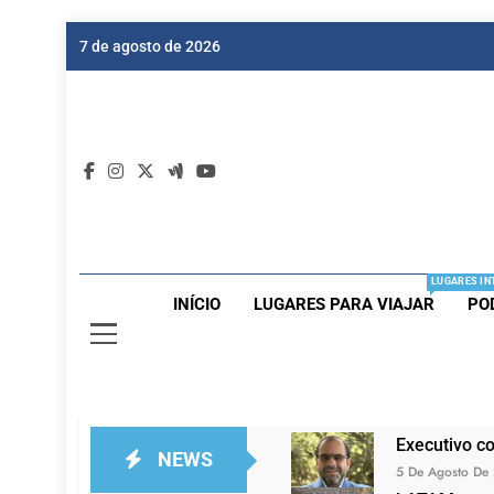
Skip
7 de agosto de 2026
to
content
Dic
Passagen
LUGARES IN
INÍCIO
LUGARES PARA VIAJAR
PO
Executivo c
NEWS
5 De Agosto De