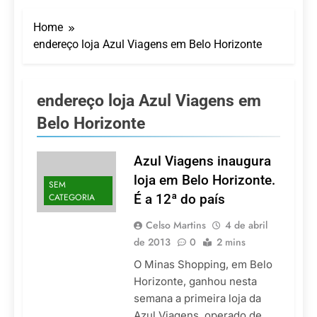
LATAM anuncia 42
São Paulo Ibirapuera
rotas na primeira fase
Home
de operação do
5 De Agosto De 2026
Embraer 195-E2
endereço loja Azul Viagens em Belo Horizonte
Azul retoma voos
diretos entre Porto
Alegre e Montevidéu
5 De Agosto De 2026
em dezembro
Turismo na Serra
endereço loja Azul Viagens em
Catarinense: Região do
Belo Horizonte
Salto Caveiras atrai
5 De Agosto De 2026
novos investimentos e
Toda a Europa em Um
fortalece infraestrutura
Só Lugar: Descubra as
Azul Viagens inaugura
Atrações do Parque
4 De Agosto De 2026
loja em Belo Horizonte.
Mini-Europe
SEM
Por Dentro do Atomium:
CATEGORIA
É a 12ª do país
História, Ciência e a
Melhor Vista de
4 De Agosto De 2026
Celso Martins
4 de abril
Bruxelas
de 2013
0
2 mins
O Minas Shopping, em Belo
Horizonte, ganhou nesta
semana a primeira loja da
Azul Viagens, operado de