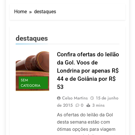
Turismo impulsiona
recorde de passageiros
Home
destaques
nos aeroportos da
7 De Agosto De 2026
Região Sul
Hotel Premium
Campinas fortalece
atuação nos segmentos
7 De Agosto De 2026
destaques
de lazer e corporativo
Executivo com carreira
internacional, Marc
Balanger assume
Confira ofertas do leilão
5 De Agosto De 2026
comando do Wyndham
LATAM anuncia 42
da Gol. Voos de
São Paulo Ibirapuera
rotas na primeira fase
Londrina por apenas R$
de operação do
5 De Agosto De 2026
Embraer 195-E2
44 e de Goiânia por R$
SEM
Azul retoma voos
CATEGORIA
53
diretos entre Porto
Alegre e Montevidéu
5 De Agosto De 2026
em dezembro
Celso Martins
15 de junho
de 2015
0
3 mins
As ofertas do leilão da Gol
desta semana estão com
ótimas opções para viagem