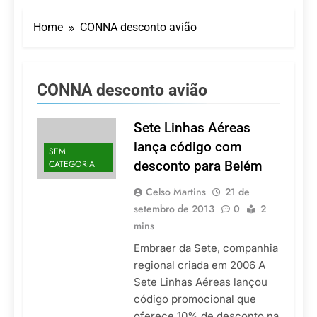
Turismo impulsiona
recorde de passageiros
Home
CONNA desconto avião
nos aeroportos da
7 De Agosto De 2026
Região Sul
Hotel Premium
Campinas fortalece
atuação nos segmentos
7 De Agosto De 2026
CONNA desconto avião
de lazer e corporativo
Executivo com carreira
internacional, Marc
Balanger assume
Sete Linhas Aéreas
5 De Agosto De 2026
comando do Wyndham
LATAM anuncia 42
lança código com
São Paulo Ibirapuera
SEM
rotas na primeira fase
CATEGORIA
desconto para Belém
de operação do
5 De Agosto De 2026
Embraer 195-E2
Azul retoma voos
Celso Martins
21 de
diretos entre Porto
setembro de 2013
0
2
Alegre e Montevidéu
5 De Agosto De 2026
mins
em dezembro
Embraer da Sete, companhia
regional criada em 2006 A
Sete Linhas Aéreas lançou
código promocional que
oferece 10% de desconto na