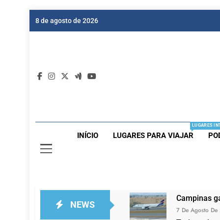
Skip
8 de agosto de 2026
to
content
Dic
Passagen
LUGARES IN
INÍCIO
LUGARES PARA VIAJAR
PO
Campinas ga
NEWS
7 De Agosto De