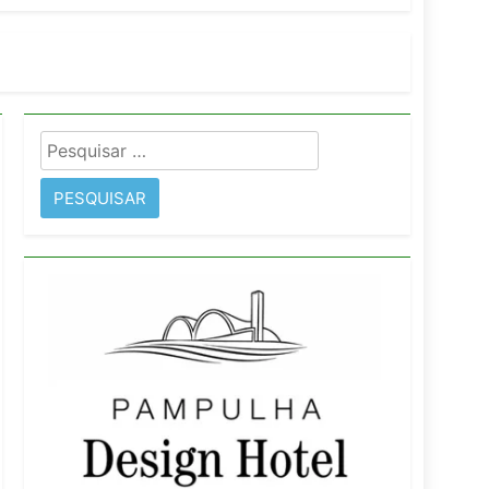
orativo
 Wyndham São Paulo Ibirapuera
Pesquisar
por: