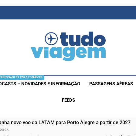
as De Viagem
s Aéreas E Hotéis Em Promocão
TERESSANTES PARA CONHECER
DCASTS – NOVIDADES E INFORMAÇÃO
PASSAGENS AÉREAS
FEEDS
nha novo voo da LATAM para Porto Alegre a partir de 2027
 2026