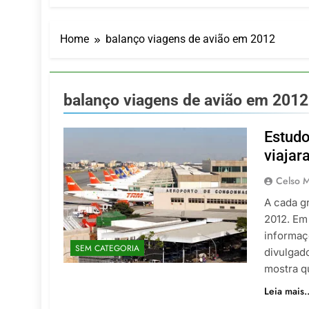
Turismo imp
7 De Agosto De
Hotel Premi
Home
balanço viagens de avião em 2012
7 De Agosto De
Executivo c
5 De Agosto De
balanço viagens de avião em 2012
LATAM anunc
5 De Agosto De
Estudo
Azul retoma
viajar
5 De Agosto De
Celso M
A cada g
2012. Em
informaç
SEM CATEGORIA
divulgad
mostra q
Leia mais..