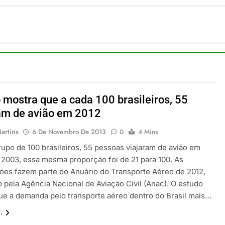
ulsiona recorde de passageiros nos aeroportos da Região Sul
 2026
um Campinas fortalece atuação nos segmentos de lazer e corp
 2026
om carreira internacional, Marc Balanger assume comando do
 2026
ia 42 rotas na primeira fase de operação do Embraer 195-E2
 2026
 mostra que a cada 100 brasileiros, 55
 voos diretos entre Porto Alegre e Montevidéu em dezembro
am de avião em 2012
 2026
artins
6 De Novembro De 2013
0
4 Mins
rupo de 100 brasileiros, 55 pessoas viajaram de avião em
 2003, essa mesma proporção foi de 21 para 100. As
ões fazem parte do Anuário do Transporte Aéreo de 2012,
o pela Agência Nacional de Aviação Civil (Anac). O estudo
ue a demanda pelo transporte aéreo dentro do Brasil mais…
.