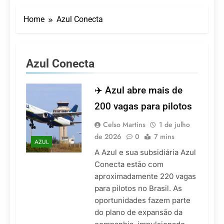
Azul retoma voos
diretos entre Porto
Home
Azul Conecta
Alegre e Montevidéu
5 De Agosto De 2026
em dezembro
Turismo na Serra
Catarinense: Região do
Salto Caveiras atrai
5 De Agosto De 2026
Azul Conecta
novos investimentos e
Toda a Europa em Um
fortalece infraestrutura
Só Lugar: Descubra as
Atrações do Parque
✈️ Azul abre mais de
4 De Agosto De 2026
Mini-Europe
Por Dentro do Atomium:
200 vagas para pilotos
História, Ciência e a
Melhor Vista de
4 De Agosto De 2026
Celso Martins
1 de julho
Bruxelas
Wyndham reforça
de 2026
0
7 mins
AZUL
estratégia de
A Azul e sua subsidiária Azul
crescimento com novo
4 De Agosto De 2026
hotel em São Paulo
Conecta estão com
aproximadamente 220 vagas
para pilotos no Brasil. As
oportunidades fazem parte
do plano de expansão da