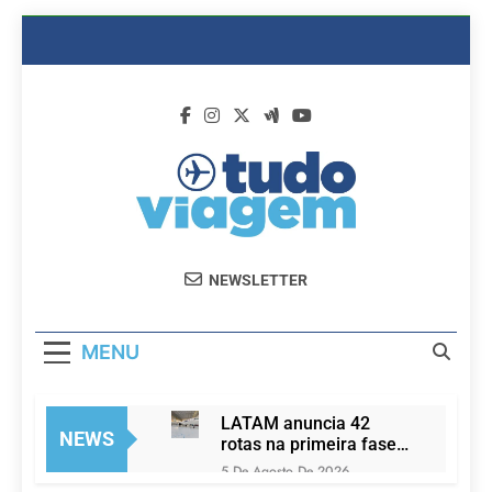
Skip
to
content
Dicas De
Passagens Aéreas E Hotéis Em
NEWSLETTER
Viagem
Promocão
MENU
LATAM anuncia 42
NEWS
rotas na primeira fase
de operação do
5 De Agosto De 2026
Embraer 195-E2