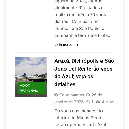
agosto de 2020, atende
atualmente 61 cidades e
realiza em média 70 voos
diários. Com base em
Jundiaí, em São Paulo, a
companhia tem uma frota…
Leia mais...
Araxá, Divinópolis e São
João Del Rei terão voos
da Azul; veja os
detalhes
VOOS
REGIONAIS
Celso Martins
26 de
janeiro de 2023
1
4 mins
Os voos das cidades do
interior de Minas Gerais
serão operados pela Azul