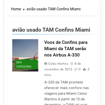
LATAM anuncia 42
São Paulo Ibirapuera
rotas na primeira fase
Home
avião usado TAM Confins Miami
de operação do
5 De Agosto De 2026
Embraer 195-E2
Azul retoma voos
diretos entre Porto
Alegre e Montevidéu
5 De Agosto De 2026
avião usado TAM Confins Miami
em dezembro
Turismo na Serra
Catarinense: Região do
Salto Caveiras atrai
Voos de Confins para
5 De Agosto De 2026
novos investimentos e
Toda a Europa em Um
Miami da TAM serão
fortalece infraestrutura
Só Lugar: Descubra as
nos Airbus A-330
Atrações do Parque
4 De Agosto De 2026
Mini-Europe
SEM
Por Dentro do Atomium:
Celso Martins
8 de
CATEGORIA
História, Ciência e a
novembro de 2012
0
2
Melhor Vista de
4 De Agosto De 2026
mins
Bruxelas
A-330 da TAM promete
oferecer mais conforo nas
viagens para Miami Celso
Martins A partir de 13 de
dezembro, a TAM vai usar