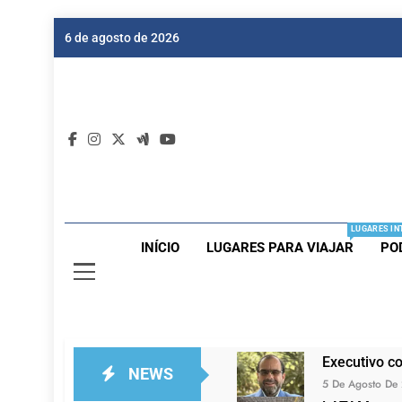
Skip
6 de agosto de 2026
to
content
Dic
Passagen
LUGARES IN
INÍCIO
LUGARES PARA VIAJAR
PO
Executivo c
NEWS
5 De Agosto De