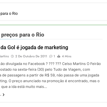
ia 42 rotas na primeira fase de operação do Embraer 195-E2
 2026
 voos diretos entre Porto Alegre e Montevidéu em dezembro
 para o Rio
 2026
erra Catarinense: Região do Salto Caveiras atrai novos invest
 2026
 preços para o Rio
pa em Um Só Lugar: Descubra as Atrações do Parque Mini-Eu
 2026
 da Gol é jogada de marketing
o Atomium: História, Ciência e a Melhor Vista de Bruxelas
 2026
artins
2 De Outubro De 2011
1
4 Mins
ão divulgada no Facebook ? ??? ??? Celso Martins O Feirão
postado na sexta-feira (30) pelo Tudo de Viagem, com
 de passagens a partir de R$ 59, não passa de uma jogada
ting. O preço anunciado na promoção é encontrado, mas o
é que a ida está muito mais…
.