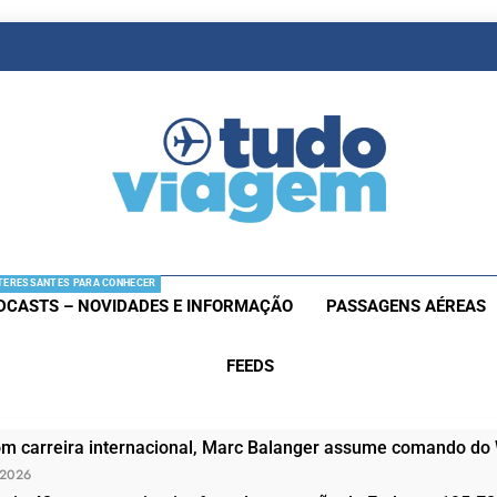
as De Viagem
s Aéreas E Hotéis Em Promocão
TERESSANTES PARA CONHECER
DCASTS – NOVIDADES E INFORMAÇÃO
PASSAGENS AÉREAS
FEEDS
om carreira internacional, Marc Balanger assume comando do
 2026