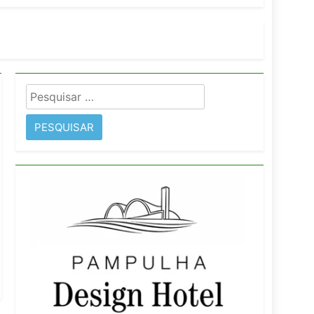
imentos e fortalece infraestrutura
Pesquisar
rope
por: