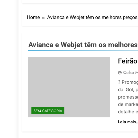
LATAM anunc
5 De Agosto De
Azul retoma
Home
Avianca e Webjet têm os melhores preços
5 De Agosto De
Turismo na S
5 De Agosto De
Avianca e Webjet têm os melhores
Toda a Euro
4 De Agosto De
Feirão
Por Dentro d
4 De Agosto De
Celso M
? Promoç
da Gol, 
promessa
de marke
SEM CATEGORIA
detalhe 
Leia mais..