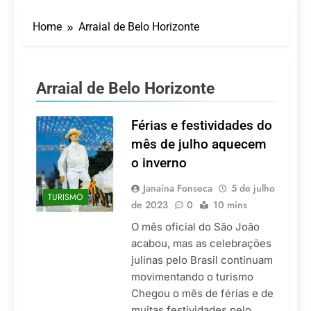
Turismo impulsiona
recorde de passageiros
Home
Arraial de Belo Horizonte
nos aeroportos da
7 De Agosto De 2026
Região Sul
Hotel Premium
Campinas fortalece
atuação nos segmentos
7 De Agosto De 2026
Arraial de Belo Horizonte
de lazer e corporativo
Executivo com carreira
internacional, Marc
Balanger assume
Férias e festividades do
5 De Agosto De 2026
comando do Wyndham
LATAM anuncia 42
mês de julho aquecem
São Paulo Ibirapuera
rotas na primeira fase
o inverno
de operação do
5 De Agosto De 2026
Embraer 195-E2
Azul retoma voos
Janaína Fonseca
5 de julho
TURISMO
diretos entre Porto
de 2023
0
10 mins
Alegre e Montevidéu
5 De Agosto De 2026
em dezembro
O mês oficial do São João
acabou, mas as celebrações
julinas pelo Brasil continuam
movimentando o turismo
Chegou o mês de férias e de
muitas festividades pelo