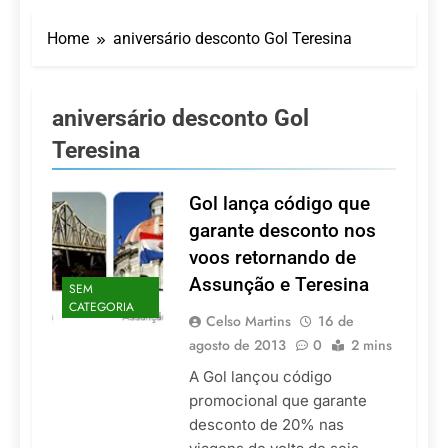
Turismo impulsiona
recorde de passageiros
Home
aniversário desconto Gol Teresina
nos aeroportos da
7 De Agosto De 2026
Região Sul
Hotel Premium
Campinas fortalece
atuação nos segmentos
aniversário desconto Gol
7 De Agosto De 2026
de lazer e corporativo
Executivo com carreira
Teresina
internacional, Marc
Balanger assume
5 De Agosto De 2026
comando do Wyndham
Gol lança código que
LATAM anuncia 42
São Paulo Ibirapuera
rotas na primeira fase
garante desconto nos
de operação do
5 De Agosto De 2026
voos retornando de
Embraer 195-E2
Azul retoma voos
Assunção e Teresina
diretos entre Porto
SEM
Alegre e Montevidéu
CATEGORIA
5 De Agosto De 2026
Celso Martins
16 de
em dezembro
agosto de 2013
0
2 mins
A Gol lançou código
promocional que garante
desconto de 20% nas