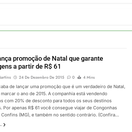
ia 42 rotas na primeira fase de operação do Embraer 195-E2
 2026
 voos diretos entre Porto Alegre e Montevidéu em dezembro
 2026
erra Catarinense: Região do Salto Caveiras atrai novos invest
 2026
pa em Um Só Lugar: Descubra as Atrações do Parque Mini-Eu
 2026
nça promoção de Natal que garante
o Atomium: História, Ciência e a Melhor Vista de Bruxelas
ens a partir de R$ 61
 2026
artins
24 De Dezembro De 2015
0
4 Mins
aba de lançar uma promoção que é um verdadeiro de Natal,
i marcar o ano de 2015. A companhia está vendendo
s com 20% de desconto para todos os seus destinos
s. Por apenas R$ 61 você consegue viajar de Congonhas
a Confins (MG), e também no sentido contrário. (Confira…
.