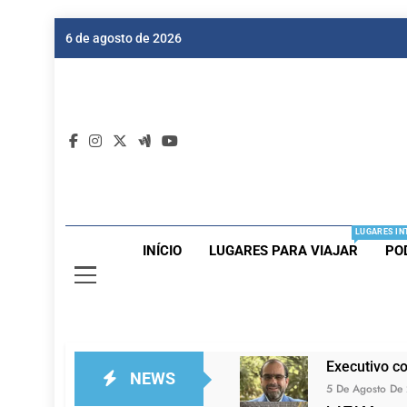
Skip
6 de agosto de 2026
to
content
Dic
Passagen
LUGARES IN
INÍCIO
LUGARES PARA VIAJAR
PO
Executivo c
NEWS
5 De Agosto De