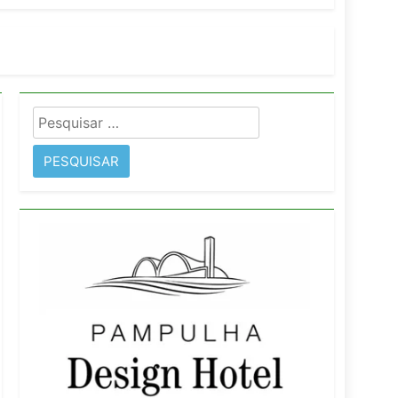
imentos e fortalece infraestrutura
Pesquisar
rope
por: