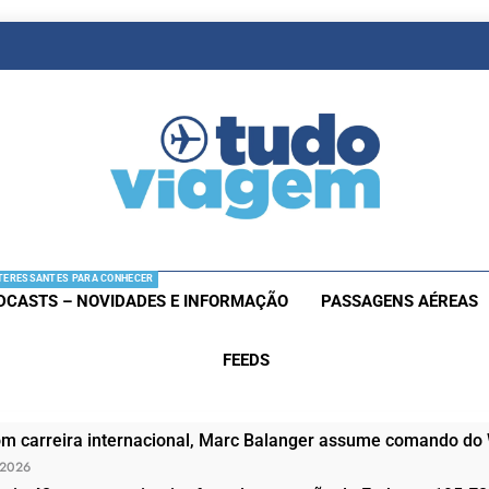
as De Viagem
s Aéreas E Hotéis Em Promocão
TERESSANTES PARA CONHECER
DCASTS – NOVIDADES E INFORMAÇÃO
PASSAGENS AÉREAS
FEEDS
om carreira internacional, Marc Balanger assume comando do
 2026