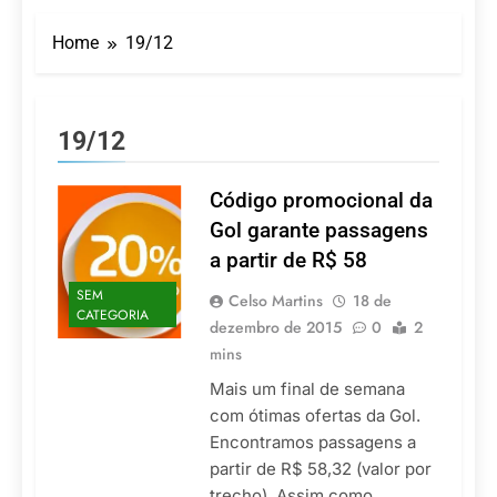
Turismo impulsiona
recorde de passageiros
Home
19/12
nos aeroportos da
7 De Agosto De 2026
Região Sul
Hotel Premium
Campinas fortalece
atuação nos segmentos
7 De Agosto De 2026
19/12
de lazer e corporativo
Executivo com carreira
internacional, Marc
Balanger assume
Código promocional da
5 De Agosto De 2026
comando do Wyndham
LATAM anuncia 42
Gol garante passagens
São Paulo Ibirapuera
rotas na primeira fase
a partir de R$ 58
de operação do
5 De Agosto De 2026
Embraer 195-E2
SEM
Azul retoma voos
Celso Martins
18 de
CATEGORIA
diretos entre Porto
dezembro de 2015
0
2
Alegre e Montevidéu
5 De Agosto De 2026
mins
em dezembro
Mais um final de semana
com ótimas ofertas da Gol.
Encontramos passagens a
partir de R$ 58,32 (valor por
trecho). Assim como