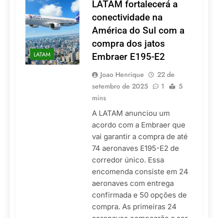
LATAM fortalecerá a
conectividade na
América do Sul com a
compra dos jatos
LATAM
Embraer E195-E2
Joao Henrique
22 de
setembro de 2025
1
5
mins
A LATAM anunciou um
acordo com a Embraer que
vai garantir a compra de até
74 aeronaves E195-E2 de
corredor único. Essa
encomenda consiste em 24
aeronaves com entrega
confirmada e 50 opções de
compra. As primeiras 24