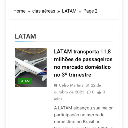
Turismo impulsiona
recorde de passageiros
Home
cias aéreas
LATAM
Page 2
nos aeroportos da
7 De Agosto De 2026
Região Sul
Hotel Premium
Campinas fortalece
atuação nos segmentos
7 De Agosto De 2026
LATAM
de lazer e corporativo
Executivo com carreira
internacional, Marc
Balanger assume
LATAM transporta 11,8
5 De Agosto De 2026
comando do Wyndham
LATAM anuncia 42
milhões de passageiros
São Paulo Ibirapuera
rotas na primeira fase
no mercado doméstico
de operação do
5 De Agosto De 2026
Embraer 195-E2
no 3º trimestre
Azul retoma voos
LATAM
diretos entre Porto
Celso Martins
22 de
Alegre e Montevidéu
5 De Agosto De 2026
outubro de 2025
0
3
em dezembro
mins
A LATAM alcançou sua maior
participação no mercado
doméstico no Brasil no